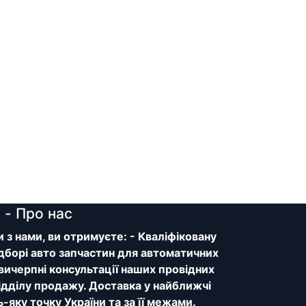
y
- Про нас
з нами, ви отримуєте: - Кваліфіковану
дборі авто запчастин для автоматичних
 вичерпні консультації наших провідних
відділу продажу. Доставка у найближчі
ь-яку точку України та за її межами.