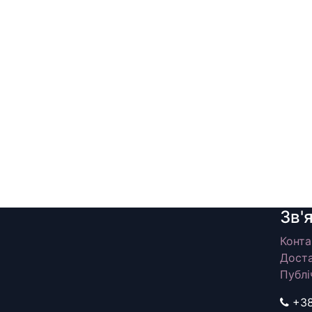
Зв'
Конта
Доста
Публі
+3