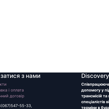
язатися з нами
Discover
кти
Співпрацюючи 
вка і оплата
допомогу у пі
чний договір
трансмісій та
спеціалістів 
8(067)547-55-33,
терміни в буд