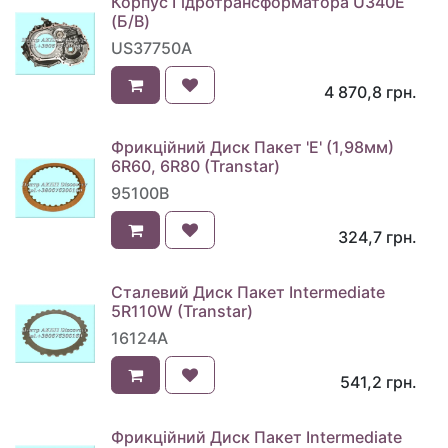
Корпус Гідротрансформатора U340E
(Б/В)
US37750A
4 870,8
грн.
Фрикційний Диск Пакет 'E' (1,98мм)
6R60, 6R80 (Transtar)
95100B
324,7
грн.
Сталевий Диск Пакет Intermediate
5R110W (Transtar)
16124A
541,2
грн.
Фрикційний Диск Пакет Intermediate