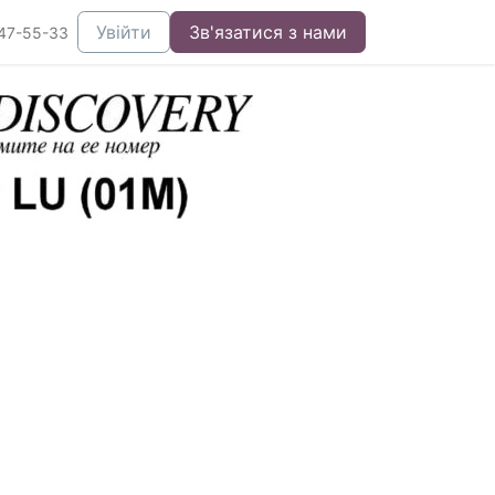
Увійти
Зв'язатися з нами
47-55-33