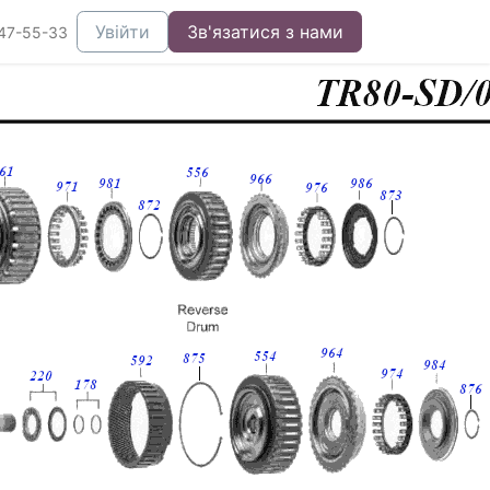
Увійти
Зв'язатися з нами
47-55-33