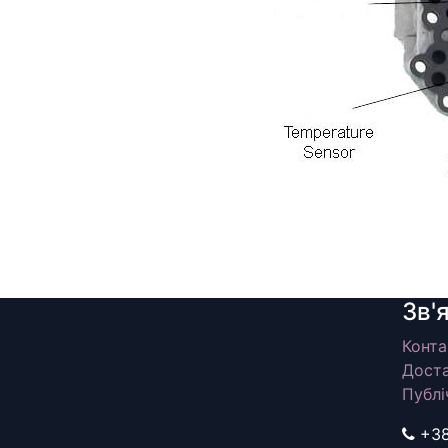
Зв'
Конта
Доста
Публі
+3