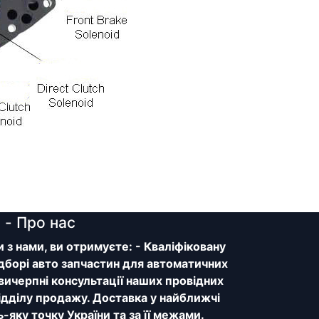
y
- Про нас
з нами, ви отримуєте: - Кваліфіковану
дборі авто запчастин для автоматичних
 вичерпні консультації наших провідних
відділу продажу. Доставка у найближчі
ь-яку точку України та за її межами.