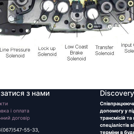
язатися з нами
Discover
кти
Співпрацюючи 
вка і оплата
допомогу у пі
чний договір
трансмісій та
спеціалістів 
8(067)547-55-33,
терміни в буд