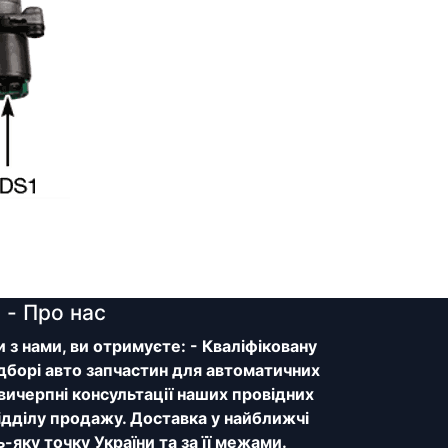
y
- Про нас
з нами, ви отримуєте: - Кваліфіковану
дборі авто запчастин для автоматичних
 вичерпні консультації наших провідних
відділу продажу. Доставка у найближчі
ь-яку точку України та за її межами.