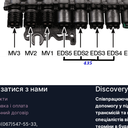
язатися з нами
Discover
кти
Співпрацюючи 
вка і оплата
допомогу у пі
чний договір
трансмісій та
спеціалістів 
8(067)547-55-33,
терміни в буд