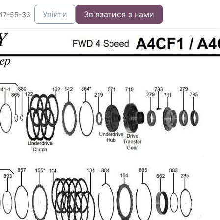
Увійти
Зв'язатися з нами
47-55-33