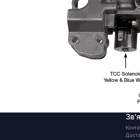
Зв'
Конта
Доста