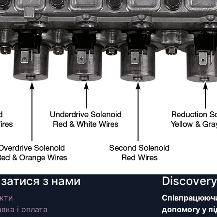
язатися з нами
Discover
кти
Співпрацюючи 
вка і оплата
допомогу у пі