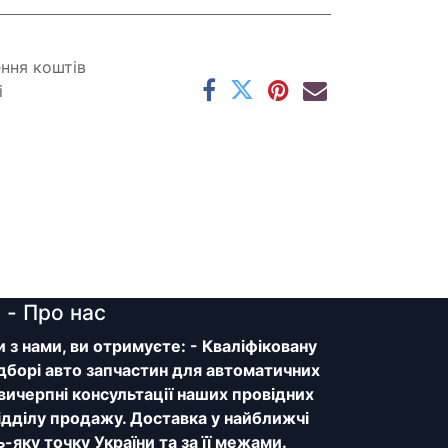
ення коштів
і
y
- Про нас
з нами, ви отримуєте: - Кваліфіковану
дборі авто запчастин для автоматичних
 вичерпні консультації наших провідних
відділу продажу. Доставка у найближчі
ь-яку точку України та за її межами.