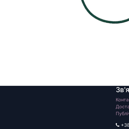
Зв'
Конта
Доста
Публі
+3