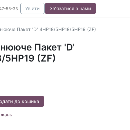
Увійти
Зв'язатися з нами
47-55-33
ьнююче Пакет 'D' 4HP18/5HP18/5HP19 (ZF)
нююче Пакет 'D'
/5HP19 (ZF)
одати до кошика
ажань