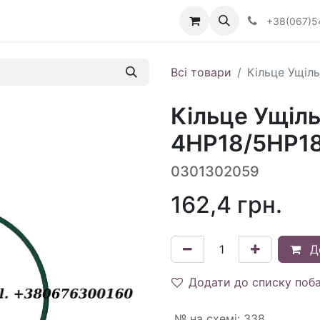
Визначити тип АКПП
+38(067)5
Всі товари
Кільце Ущіл
Кільце Ущіль
4HP18/5HP18
0301302059
162,4
грн.
Д
Додати до списку поб
№ на схемі
:
338