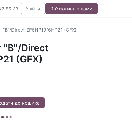
Увійти
Зв'язатися з нами
47-55-33
 "B"/Direct ZF6HP19/6HP21 (GFX)
 "B"/Direct
21 (GFX)
одати до кошика
ажань