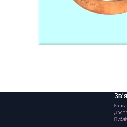
Зв'
Конта
Доста
Публі