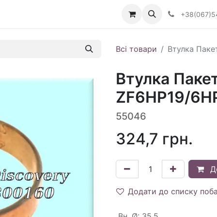
Визначити тип АКПП
+38(067)5
Всі товари
Втулка Пакет
Втулка Пакет
ZF6HP19/6HP
55046
324,7
грн.
Д
Додати до списку поб
Вн. Ø
:
35.5