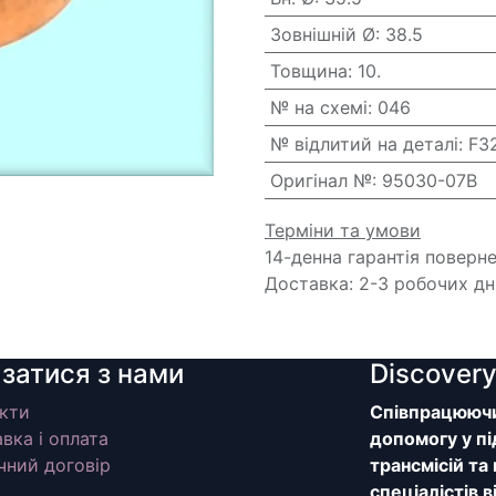
Зовнішній Ø
:
38.5
Товщина
:
10.
№ на схемі
:
046
№ відлитий на деталі
:
F3
Оригінал №
:
95030-07B
Терміни та умови
14-денна гарантія поверн
Доставка: 2-3 робочих дн
язатися з нами
Discover
кти
Співпрацюючи 
вка і оплата
допомогу у пі
чний договір
трансмісій та
спеціалістів 