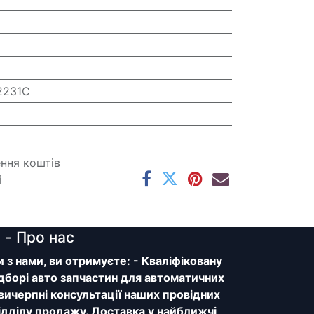
2231C
ення коштів
і
y
- Про нас
з нами, ви отримуєте: - Кваліфіковану
дборі авто запчастин для автоматичних
 вичерпні консультації наших провідних
відділу продажу. Доставка у найближчі