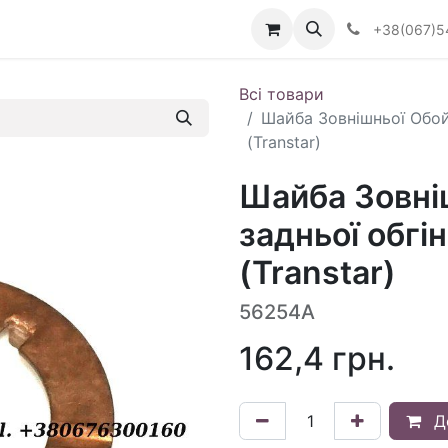
Визначити тип АКПП
+38(067)5
Всі товари
Шайба Зовнішньої Обой
(Transtar)
Шайба Зовні
задньої обгі
(Transtar)
56254A
162,4
грн.
Д