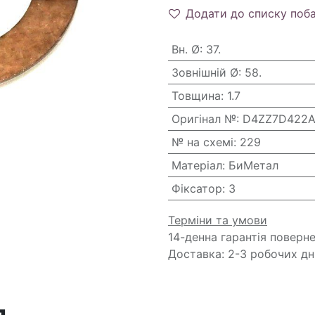
Додати до списку поб
Вн. Ø
:
37.
Зовнішній Ø
:
58.
Товщина
:
1.7
Оригінал №
:
D4ZZ7D422
№ на схемі
:
229
Матеріал
:
БиМетал
Фіксатор
:
3
Терміни та умови
14-денна гарантія поверн
Доставка: 2-3 робочих дн