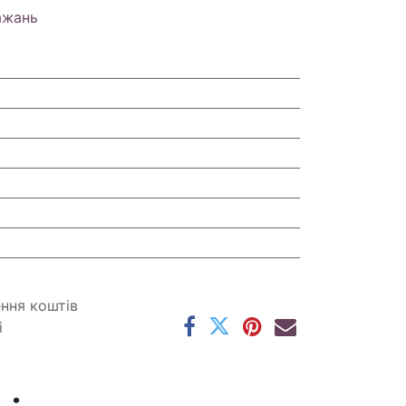
ажань
A
ення коштів
і