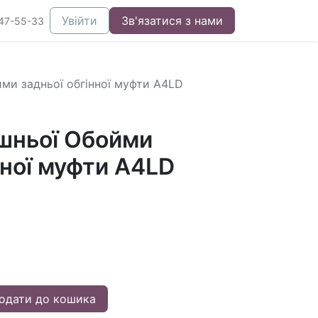
Увійти
Зв'язатися з нами
47-55-33
ми задньої обгінної муфти A4LD
шньої Обойми
нної муфти A4LD
одати до кошика