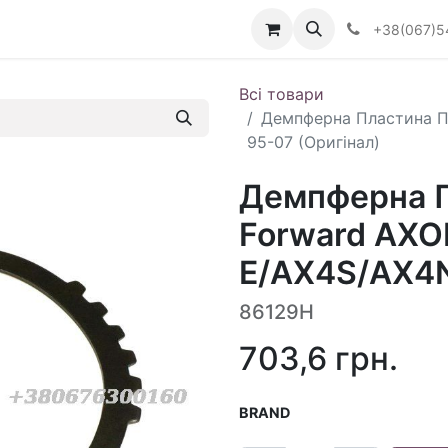
Визначити тип АКПП
+38(067)5
Всі товари
Демпферна Пластина П
95-07 (Оригінал)
Демпферна П
Forward AX
E/AX4S/AX4N
86129H
703,6
грн.
BRAND