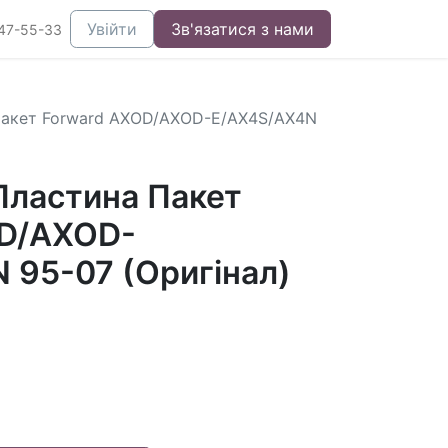
Увійти
Зв'язатися з нами
47-55-33
акет Forward AXOD/AXOD-E/AX4S/AX4N
ластина Пакет
OD/AXOD-
 95-07 (Оригінал)