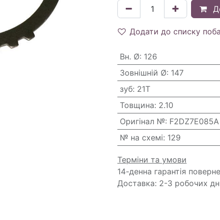
Д
Додати до списку поб
Вн. Ø
:
126
Зовнішній Ø
:
147
зуб
:
21T
Товщина
:
2.10
Оригінал №
:
F2DZ7E085A
№ на схемі
:
129
Терміни та умови
14-денна гарантія поверн
Доставка: 2-3 робочих дн