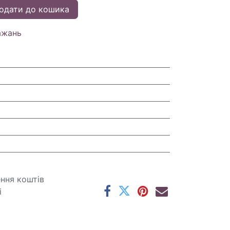
одати до кошика
ажань
ення коштів
і