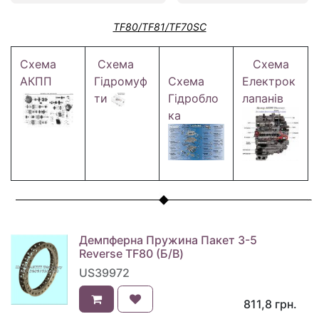
TF80/TF81/TF70SC
Схема
Схема
Схема
АКПП
Гідромуф
Схема
Електрок
ти
Гідробло
лапанів
ка
Демпферна Пружина Пакет 3-5
Reverse TF80 (Б/В)
US39972
811,8
грн.