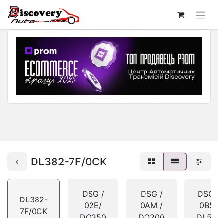
DL382-7F/0CK
DSG /
DSG /
DSG 
DL382-
02E/
0AM /
0B5/
7F/0CK
DQ250
DQ200
DL50