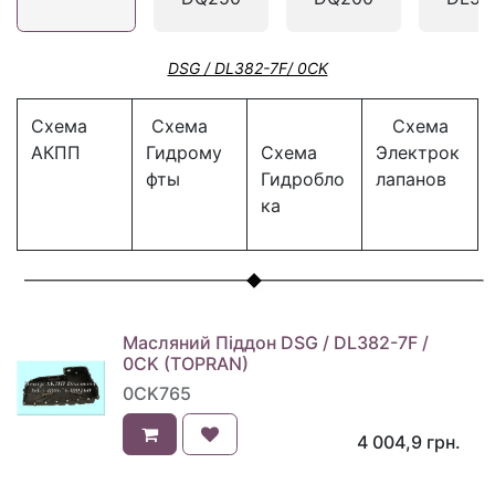
DSG / DL382-7F/ 0CK
Схема
Схема
Схема
АКПП
Гидрому
Схема
Электрок
фты
Гидробло
лапанов
ка
Масляний Піддон DSG / DL382-7F /
0CK (TOPRAN)
0CK765
4 004,9
грн.