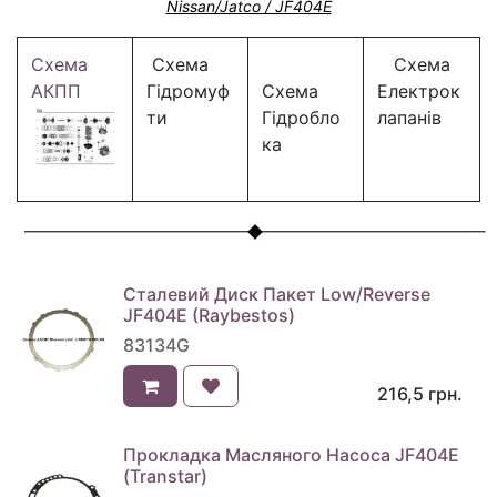
Nissan/Jatco / JF404E
Схема
Схема
Схема
АКПП
Гідромуф
Схема
Електрок
ти
Гідробло
лапанів
ка
Сталевий Диск Пакет Low/Reverse
JF404E (Raybestos)
83134G
216,5
грн.
Прокладка Масляного Насоса JF404E
(Transtar)