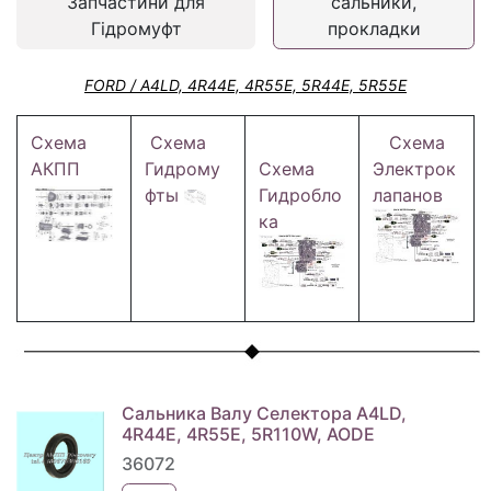
Запчастини для
сальники,
Гідромуфт
прокладки
FORD / A4LD, 4R44E, 4R55E, 5R44E, 5R55E
Схема
Схема
Схема
АКПП
Гидрому
Схема
Электрок
фты
Гидробло
лапанов
ка
Сальника Валу Селектора A4LD,
4R44E, 4R55E, 5R110W, AODE
36072