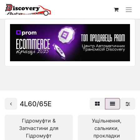
4L60/65E
Гідромуфти &
Ущільнення,
Запчастини для
сальники,
Гідромуфт
прокладки