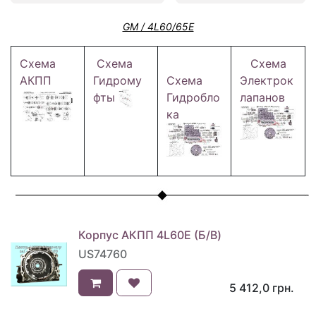
GM / 4L60/65E
Схема
Схема
Схема
АКПП
Гидрому
Схема
Электрок
фты
Гидробло
лапанов
ка
Корпус АКПП 4L60E (Б/В)
US74760
5 412,0
грн.