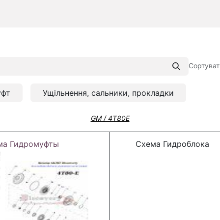
Сортуват
уфт
Ущільнення, сальники, прокладки
GM / 4T80E
ма Гидромуфты
Схема Гидроблока