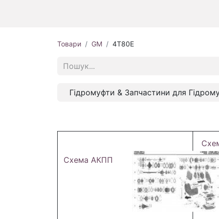
Товари
GM
4T80E
Гідромуфти & Запчастини для Гідром
Схе
Схема АКПП