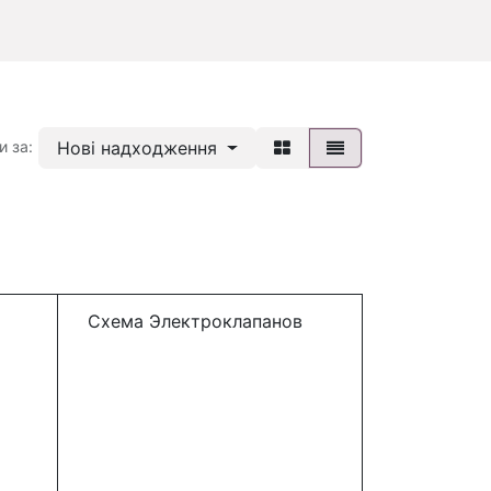
Нові надходження
и за:
Схема Электроклапанов