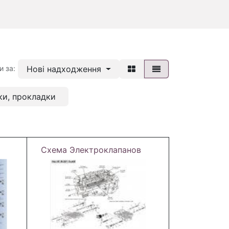
Нові надходження
и за:
ки, прокладки
Схема Электроклапанов