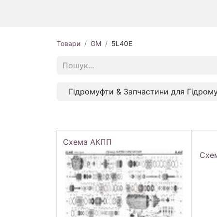
Товари
GM
5L40E
Гідромуфти & Запчастини для Гідром
Схема АКПП
Схе