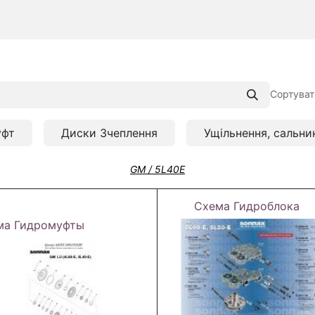
Сортуват
уфт
Диски Зчеплення
Ущільнення, сальни
GM / 5L40E
Схема Гидроблока
ма Гидромуфты