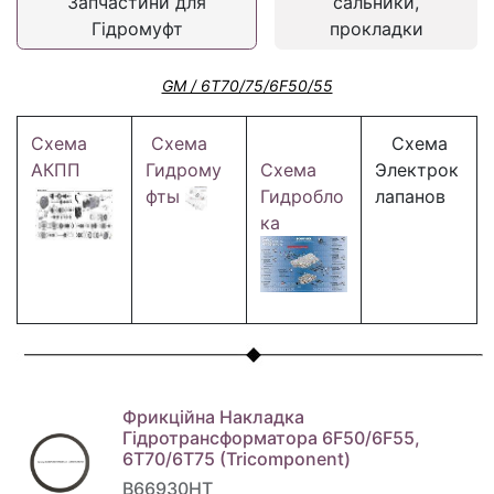
Запчастини для
сальники,
Гідромуфт
прокладки
GM / 6T70/75/6F50/55
Схема
Схема
Схема
АКПП
Гидрому
Схема
Электрок
фты
Гидробло
лапанов
ка
Фрикційна Накладка
Гідротрансформатора 6F50/6F55,
6T70/6T75 (Tricomponent)
B66930HT