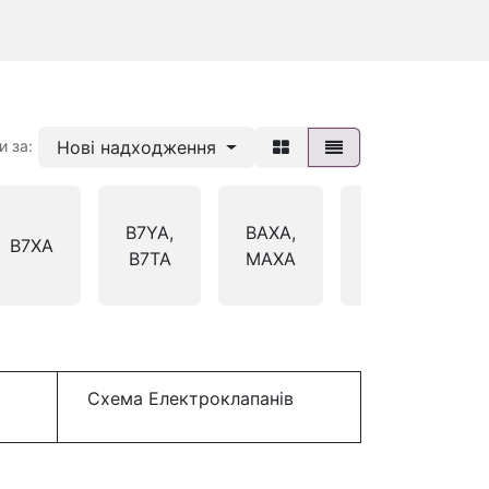
Нові надходження
и за:
B7YA,
BAXA,
BDRA,
B7XA
B7TA
MAXA
S4RA
Схема Електроклапанів