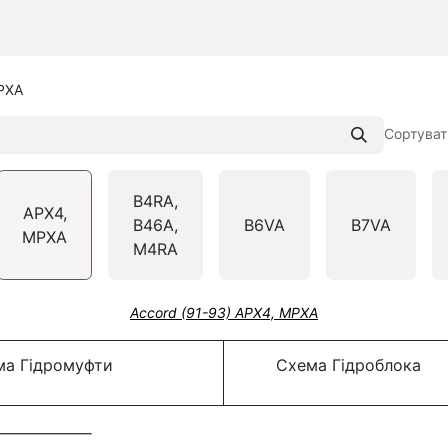
PXA
Сортуват
B4RA,
APX4,
B46A,
B6VA
B7VA
MPXA
M4RA
Accord (91-93) APX4, MPXA
а Гідромуфти
Схема Гідроблока