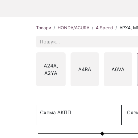
Товари
HONDA/ACURA
4 Speed
APX4, M
A24A,
A4RA
A6VA
A2YA
Схема АКПП
Схем