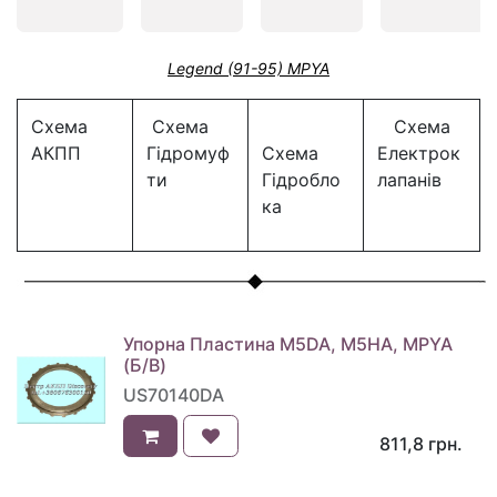
Legend (91-95) MPYA
Схема
Схема
Схема
АКПП
Гідромуф
Схема
Електрок
ти
Гідробло
лапанів
ка
Упорна Пластина M5DA, M5HA, MPYA
(Б/В)
US70140DA
811,8
грн.