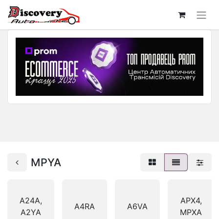
MPYA
A24A,
APX4,
A4RA
A6VA
A2YA
MPXA