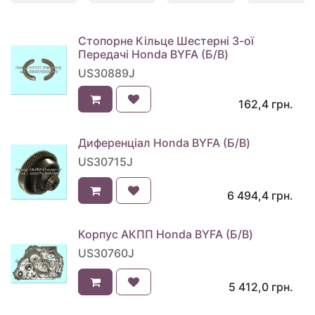
Стопорне Кільце Шестерні 3-ої
Передачі Honda BYFA (Б/В)
US30889J
162,4
грн.
Диференціал Honda BYFA (Б/В)
US30715J
6 494,4
грн.
Корпус АКПП Honda BYFA (Б/В)
US30760J
5 412,0
грн.