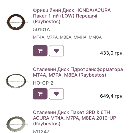
Фрикційний Диск HONDA/ACURA
Пакет 1-ий (LOW) Передачі
(Raybestos)
50101A
MT4A, M7PA, M8EA, MMHA, MMGA
433,0
грн.
Сталевий Диск Гідротрансформатора
MT4A, M7PA, M8EA (Raybestos)
HO-CP-2
649,4
грн.
Сталевий Диск Пакет 3RD & 6TH
ACURA MT4A, M7PA, M8EA 2010-UP
(Raybestos)
511247