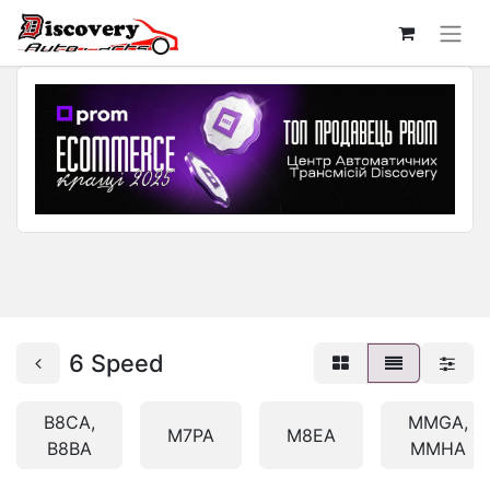
6 Speed
B8CA,
MMGA,
M7PA
M8EA
B8BA
MMHA