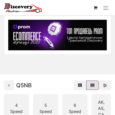
Q5NB
AK,
4
5
6
AS,
Speed
Speed
Speed
CA