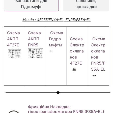
Запчастини для
сальники,
Гідромуфт
прокладки
Mazda / 4F27E/FN4A-EL, FNR5/FS5A-EL
Схема
Схема
Схема
АКПП
АКПП
Гидро
Схема
Схема
4F27E
FNR5
муфты
Электр
Электр
оклапа
оклапа
нов
нов
4F27E
FNR5/F
S5A-EL
Фрикційна Накладка
гідротрансформатора FNR5 (FS5A-EL)