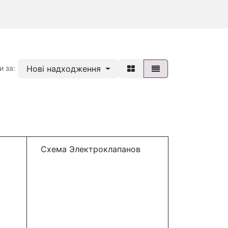
Нові надходження
и за:
Схема Электроклапанов