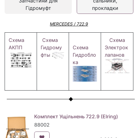
Запчастини для
сальники,
Гідромуфт
прокладки
MERCEDES / 722.9
Схема
Схема
Схема
АКПП
Гидрому
Схема
Электрок
фты
Гидробло
лапанов
ка
Комплект Ущільнень 722.9 (Elring)
88002