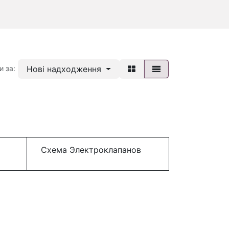
Нові надходження
и за:
Схема Электроклапанов