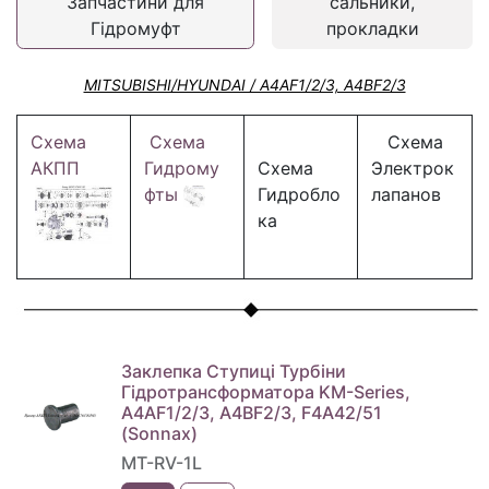
Запчастини для
сальники,
Гідромуфт
прокладки
MITSUBISHI/HYUNDAI / A4AF1/2/3, A4BF2/3
Схема
Схема
Схема
АКПП
Гидрому
Схема
Электрок
фты
Гидробло
лапанов
ка
Заклепка Ступиці Турбіни
Гідротрансформатора KM-Series,
A4AF1/2/3, A4BF2/3, F4A42/51
(Sonnax)
MT-RV-1L