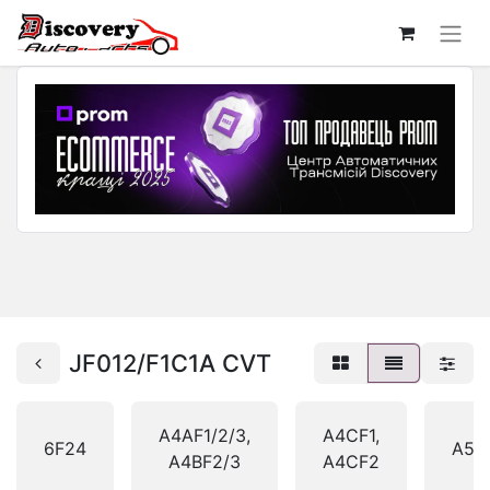
JF012/F1C1A CVT
A4AF1/2/3,
A4CF1,
6F24
A5G
A4BF2/3
A4CF2