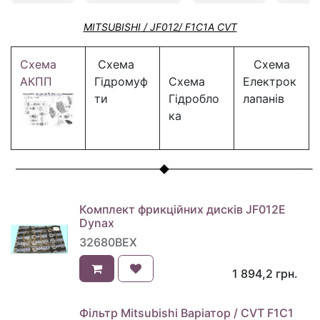
MITSUBISHI / JF012/ F1C1A CVT
Схема
Схема
Схема
АКПП
Гідромуф
Схема
Електрок
ти
Гідробло
лапанів
ка
Комплект фрикційних дисків JF012E
Dynax
32680BEX
1 894,2
грн.
Фільтр Mitsubishi Варіатор / CVT F1C1