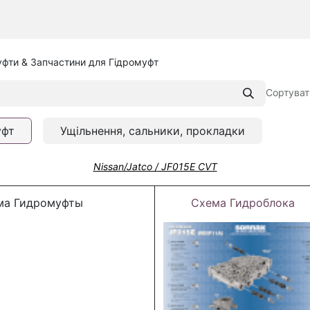
уфти & Запчастини для Гідромуфт
Сортуват
уфт
Ущільнення, сальники, прокладки
Nissan/Jatco / JF015E CVT
а Гидромуфты
Схема Гидроблока