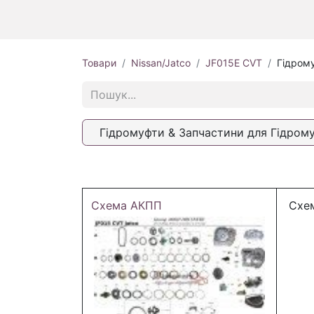
Товари
Nissan/Jatco
JF015E CVT
Гідром
Гідромуфти & Запчастини для Гідром
Схема АКПП
Схем