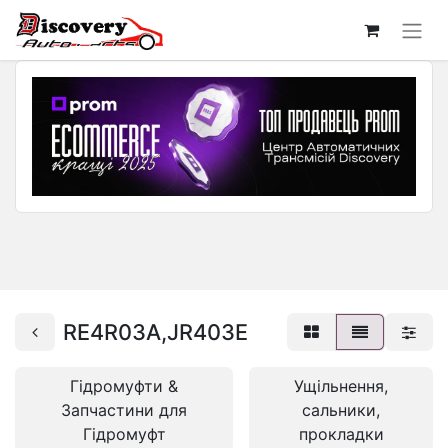
RE4R03A,JR403E
Гідромуфти &
Ущільнення,
Запчастини для
сальники,
Гідромуфт
прокладки