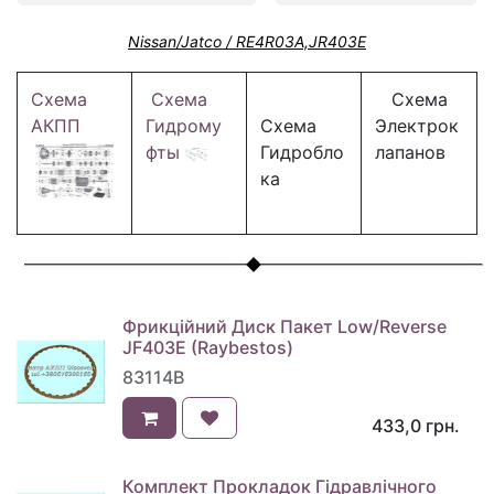
Nissan/Jatco / RE4R03A,JR403E
Схема
Схема
Схема
АКПП
Гидрому
Схема
Электрок
фты
Гидробло
лапанов
ка
Фрикційний Диск Пакет Low/Reverse
JF403E (Raybestos)
83114B
433,0
грн.
Комплект Прокладок Гідравлічного