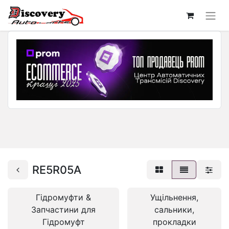
RE5R05A
Гідромуфти &
Ущільнення,
Запчастини для
сальники,
Гідромуфт
прокладки