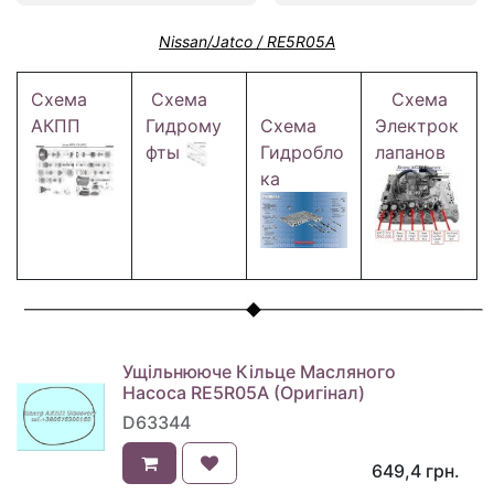
Nissan/Jatco / RE5R05A
Схема
Схема
Схема
АКПП
Гидрому
Схема
Электрок
фты
Гидробло
лапанов
ка
Ущільнююче Кільце Масляного
Насоса RE5R05A (Оригінал)
D63344
649,4
грн.