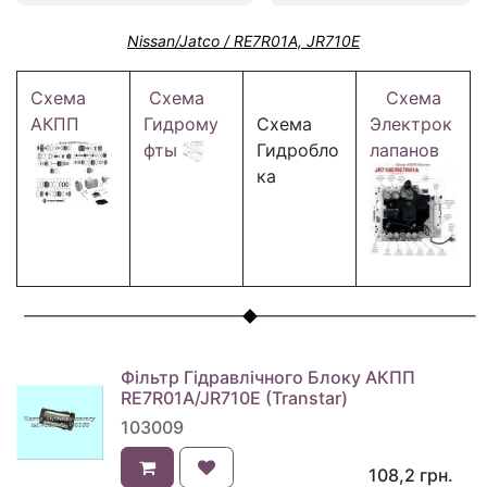
Nissan/Jatco / RE7R01A, JR710E
Схема
Схема
Схема
АКПП
Гидрому
Схема
Электрок
фты
Гидробло
лапанов
ка
Фільтр Гідравлічного Блоку АКПП
RE7R01A/JR710E (Transtar)
103009
108,2
грн.