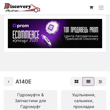
A140E
Гідромуфти &
Ущільнення,
Запчастини для
сальники,
Гідромуфт
прокладки