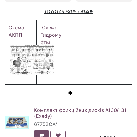
TOYOTA/LEXUS / A140E
Схема
Схема
АКПП
Гидрому
фты
Комплект фрикційних дисків A130/131
(Exedy)
67752CA*