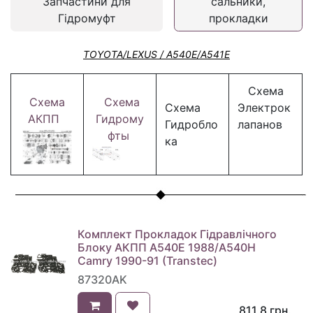
Запчастини для
сальники,
Гідромуфт
прокладки
TOYOTA/LEXUS / A540E/A541E
Схема
Схема
Схема
Схема
Электрок
АКПП
Гидрому
Гидробло
лапанов
фты
ка
Комплект Прокладок Гідравлічного
Блоку АКПП A540E 1988/A540H
Camry 1990-91 (Transtec)
87320AK
811,8
грн.