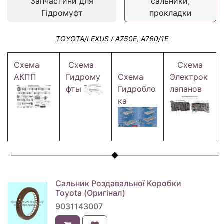
Запчастини для
сальники,
Гідромуфт
прокладки
TOYOTA/LEXUS / A750E, A760/1E
Схема
Схема
Схема
АКПП
Гидрому
Схема
Электрок
фты
Гидробло
лапанов
ка
Сальник Роздавальної Коробки
Toyota (Оригінал)
9031143007