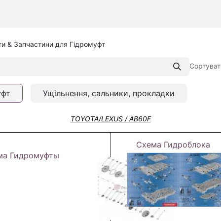
и & Запчастини для Гідромуфт
Сортуват
уфт
Ущільнення, сальники, прокладки
TOYOTA/LEXUS / AB60F
Схема Гидроблока
ма Гидромуфты