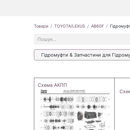
Товари
TOYOTA/LEXUS
AB60F
Гідромуфт
Гідромуфти & Запчастини для Гідром
Схема АКПП
Схе