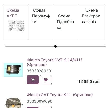
Схема
Схема
Схема
АКПП
Гідромуф
Схема
Електрок
ти
Гідробло
лапанів
ка
Фільтр Toyota CVT K114/K115
(Оригінал)
3533028020
1 569,5
грн.
Фільтр CVT Toyota K111 (Оригінал)
353300W090