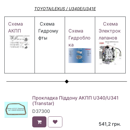
TOYOTA/LEXUS / U340E/U341E
Схема
Схема
Схема
АКПП
Гидрому
Схема
Электрок
фты
Гидробло
лапанов
ка
Прокладка Піддону АКПП U340/U341
(Transtar)
D37300
541,2
грн.