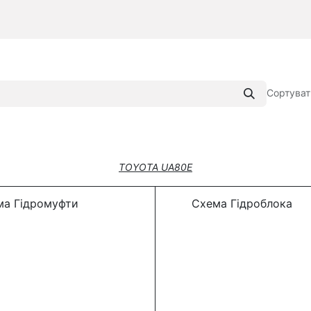
Сортуват
TOYOTA
UA80E
а Гідромуфти
Схема Гідроблока