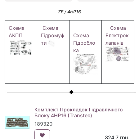
ZF / 4HP16
Схема
Схема
Схема
АКПП
Гідромуф
Схема
Електрок
ти
Гідробло
лапанів
ка
Комплект Прокладок Гідравлічного
Блоку 4HP16 (Transtec)
189320
324,7
грн.