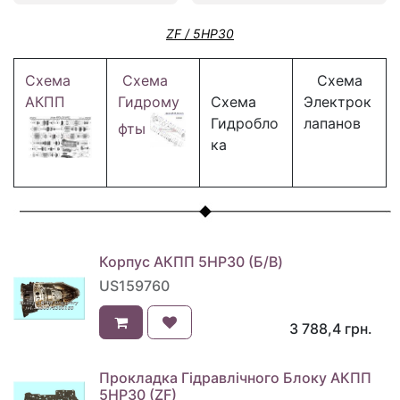
ZF / 5HP30
Схема
Схема
Схема
АКПП
Гидрому
Схема
Электрок
Гидробло
лапанов
фты
ка
Корпус АКПП 5HP30 (Б/В)
US159760
3 788,4
грн.
Прокладка Гідравлічного Блоку АКПП
5HP30 (ZF)