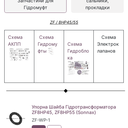
Запчастини для
сальники,
Гідромуфт
прокладки
ZF / 8HP45/55
Схема
Схема
Схема
АКПП
Гидрому
Схема
Электрок
фты
Гидробло
лапанов
ка
Упорна Шайба Гідротрансформатора
ZF8HP45, ZF8HP55 (Sonnax)
ZF-WP-1