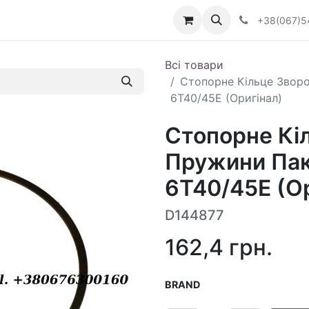
Визначити тип АКПП
+38(067)5
Всі товари
Стопорне Кільце Зворо
6T40/45E (Оригінал)
Стопорне Кі
Пружини Пак
6T40/45E (О
D144877
162,4
грн.
BRAND