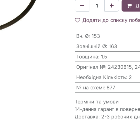
Д
Додати до списку поб
Вн. Ø
:
153
Зовнішній Ø
:
163
Товщина
:
1.5
Оригінал №
:
24230815, 2
Необхідна Кількість
:
2
№ на схемі
:
877
Терміни та умови
14-денна гарантія поверн
Доставка: 2-3 робочих дн