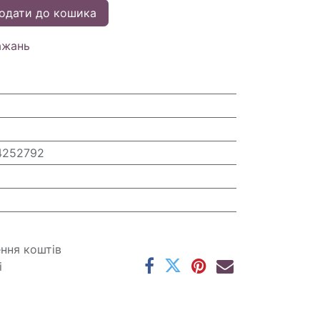
одати до кошика
ажань
4252792
ення коштів
і