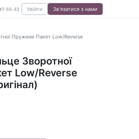
Увійти
Зв'язатися з нами
47-55-33
тної Пружини Пакет Low/Reverse
льце Зворотної
ет Low/Reverse
ригінал)