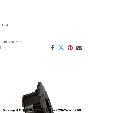
ітка
ення коштів
і