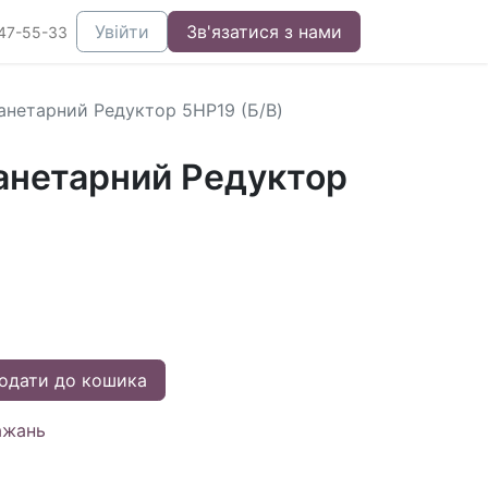
Увійти
Зв'язатися з нами
47-55-33
анетарний Редуктор 5HP19 (Б/В)
анетарний Редуктор
одати до кошика
ажань