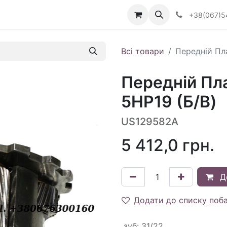
Визначити тип АКПП
+38(067)5
Всі товари
Передній Пл
Передній Пл
5HP19 (Б/В)
US129582A
5 412,0
грн.
Д
Додати до списку поб
зуб
:
31/22