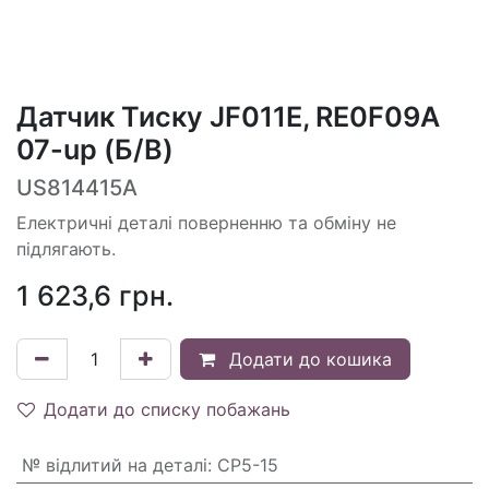
Датчик Тиску JF011E, RE0F09A
07-up (Б/В)
US814415A
Електричні деталі поверненню та обміну не
підлягають.
1 623,6
грн.
Додати до кошика
Додати до списку побажань
№ відлитий на деталі
:
CP5-15