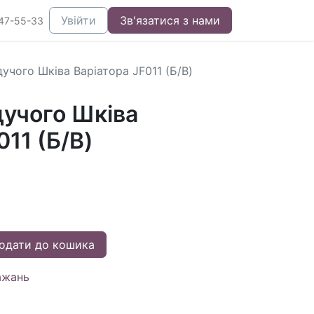
Увійти
Зв'язатися з нами
47-55-33
учого Шківа Варіатора JF011 (Б/В)
учого Шківа
011 (Б/В)
одати до кошика
ажань