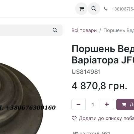
Визначити тип АКПП
+38(067)5
Всі товари
Поршень Вед
Поршень Вед
Варіатора JF
US814981
4 870,8
грн.
Д
Додати до списку поб
№ на схемі
:
981