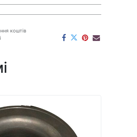
ення коштів
і
і