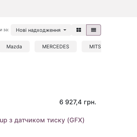
Нові надходження
и за:
Mazda
MERCEDES
MITSUBISHI/HYUND
6 927,4
грн.
up з датчиком тиску (GFX)