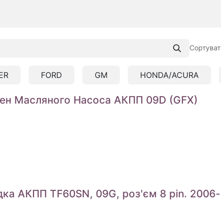
Сортуват
ER
FORD
GM
HONDA/ACURA
ен Масляного Насоса АКПП 09D (GFX)
ка АКПП TF60SN, 09G, роз'єм 8 pin. 2006-